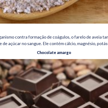
anismo contra formação de coágulos, o farelo de aveia ta
 e de açúcar no sangue. Ele contém cálcio, magnésio, potáss
Chocolate amargo