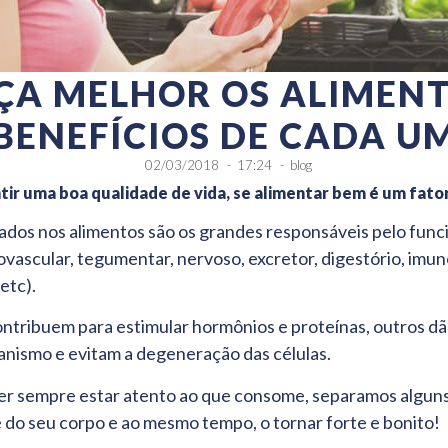
A MELHOR OS ALIMENT
BENEFÍCIOS DE CADA U
02/03/2018
-
17:24
-
blog
tir uma boa qualidade de vida, se alimentar bem é um fator
ados nos alimentos são os grandes responsáveis pelo fun
ovascular, tegumentar, nervoso, excretor, digestório, imuno
 etc).
ontribuem para estimular hormônios e proteínas, outros d
nismo e evitam a degeneração das células.
uer sempre estar atento ao que consome, separamos algun
e do seu corpo e ao mesmo tempo, o tornar forte e bonito!