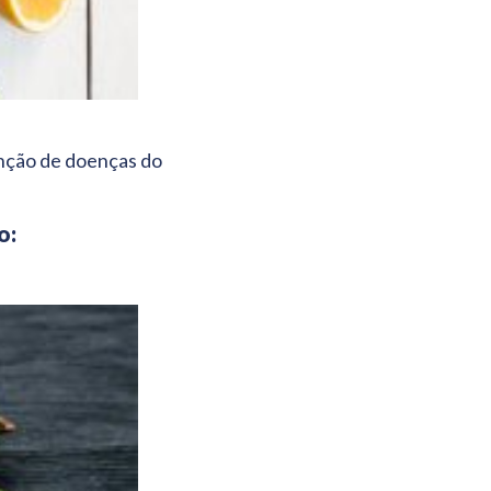
enção de doenças do
o: