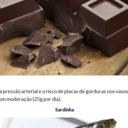
a pressão arterial e o risco de placas de gorduras nos vas
om moderação (25g por dia).
Sardinha