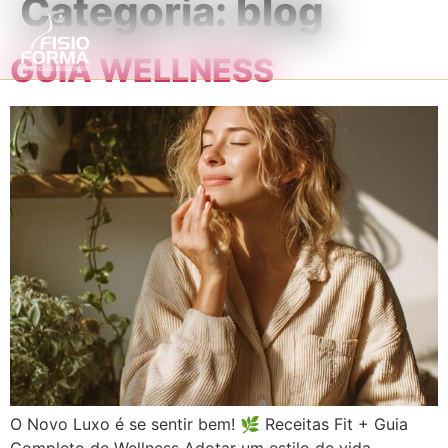
Categoria:
blog
GUIA WELLNESS
O Novo Luxo é se sentir bem! 🌿 Receitas Fit + Guia