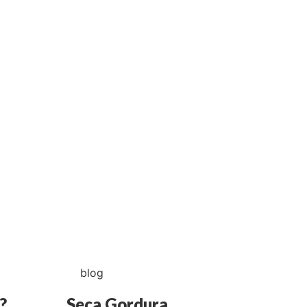
blog
?
Seca Gordura