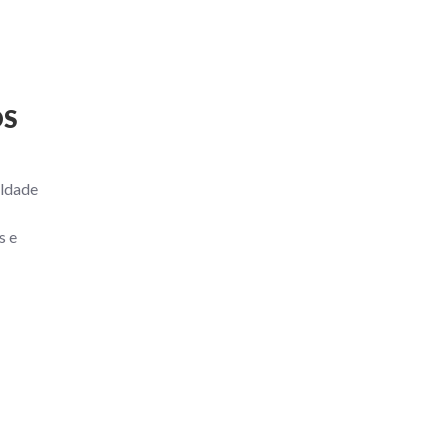
OS
eldade
s e