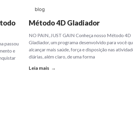
blog
étodo
Método 4D Gladiador
NO PAIN, JUST GAIN Conheça nosso Método 4D
Gladiador, um programa desenvolvido para você qu
na passou
alcançar mais saúde, força e disposição nas atividad
mento e
diárias, além claro, de uma forma
nquistar
Leia mais →