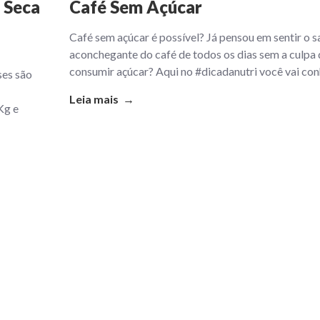
 Seca
Café Sem Açúcar
Café sem açúcar é possível? Já pensou em sentir o 
aconchegante do café de todos os dias sem a culpa 
consumir açúcar? Aqui no #dicadanutri você vai co
ses são
Leia mais →
Kg e