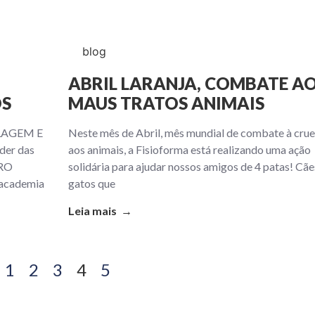
blog
ABRIL LARANJA, COMBATE A
OS
MAUS TRATOS ANIMAIS
LAGEM E
Neste mês de Abril, mês mundial de combate à cru
er das
aos animais, a Fisioforma está realizando uma ação
URO
solidária para ajudar nossos amigos de 4 patas! Cãe
 academia
gatos que
Leia mais →
1
2
3
4
5