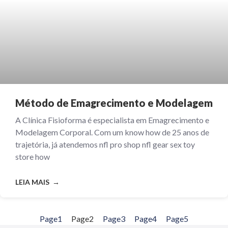
Método de Emagrecimento e Modelagem
A Clínica Fisioforma é especialista em Emagrecimento e
Modelagem Corporal. Com um know how de 25 anos de
trajetória, já atendemos nfl pro shop nfl gear sex toy
store how
LEIA MAIS →
Page
1
Page
2
Page
3
Page
4
Page
5