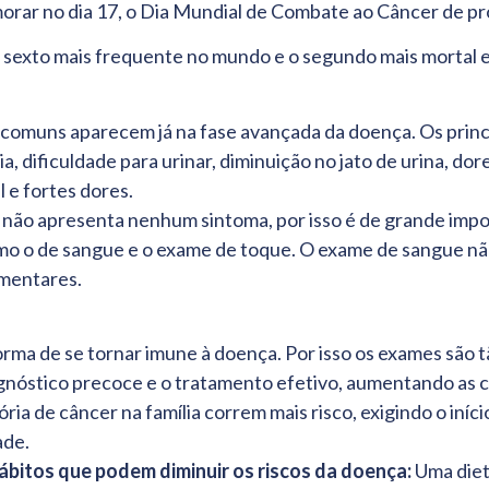
rar no dia 17, o Dia Mundial de Combate ao Câncer de pr
o sexto mais frequente no mundo e o segundo mais mortal 
 comuns aparecem já na fase avançada da doença. Os princ
a, dificuldade para urinar, diminuição no jato de urina, dor
l e fortes dores.
 não apresenta nenhum sintoma, por isso é de grande impor
mo o de sangue e o exame de toque. O exame de sangue não
ementares.
rma de se tornar imune à doença. Por isso os exames são t
agnóstico precoce e o tratamento efetivo, aumentando as 
ia de câncer na família correm mais risco, exigindo o iníc
ade.
ábitos que podem diminuir os riscos da doença:
Uma diet