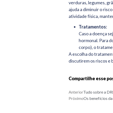
verduras, legumes, grã
ajuda a diminuir o ris
atividade física, mante
Tratamentos:
Caso a doença sej
hormonal. Para do
corpo), o tratame
A escolha do tratament
discutirem os riscos e
Compartilhe esse po
Anterior
Tudo sobre a 
Próximo
Os benefícios da