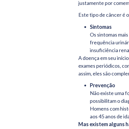
justamente por comemo
Este tipo de câncer é 
Sintomas
Os sintomas mais
frequência urinári
insuficiência rena
A doença em seu início
exames periódicos, co
assim, eles são compl
Prevenção
Não existe uma fo
possibilitam o di
Homens com histór
aos 45 anos de id
Mas existem alguns h