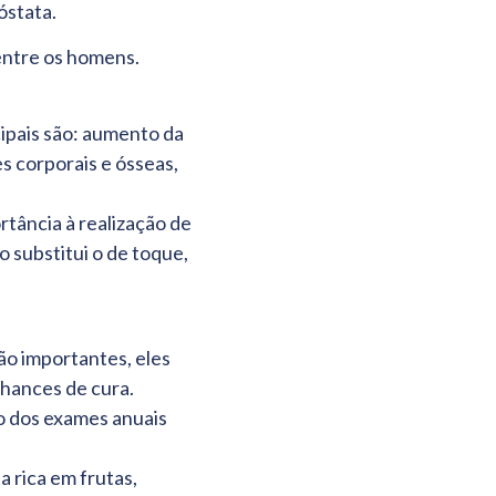
óstata.
entre os homens.
ipais são: aumento da
es corporais e ósseas,
tância à realização de
 substitui o de toque,
ão importantes, eles
chances de cura.
io dos exames anuais
a rica em frutas,