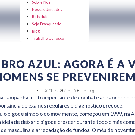
Sobre Nós
Nossas Unidades
Botuclub
Seja Franqueado
Blog
Trabalhe Conosco
RO AZUL: AGORA É A 
HOMENS SE PREVENIREM
06/11/2017
-
15:31
-
blog
 campanha muito importante de combate ao câncer de pró
portância de exames regulares e diagnóstico precoce.
 o bigode símbolo do movimento, começou em 1999, na Au
 ideia de deixar o bigode crescer durante todo o mês como
úde masculina e arrecadação de fundos. O mês de novembro