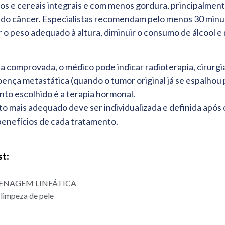
os e cereais integrais e com menos gordura, principalment
co do câncer. Especialistas recomendam pelo menos 30 minu
r o peso adequado à altura, diminuir o consumo de álcool e
a comprovada, o médico pode indicar radioterapia, cirurgi
ença metastática (quando o tumor original já se espalhou 
nto escolhido é a terapia hormonal.
o mais adequado deve ser individualizada e definida após 
 benefícios de cada tratamento.
st:
DRENAGEM LINFÁTICA
 limpeza de pele