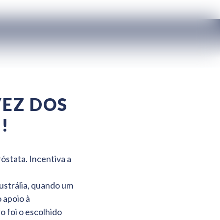
VEZ DOS
!
stata. Incentiva a
strália, quando um
 apoio à
 foi o escolhido