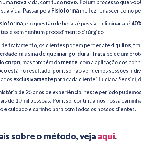
m uma
nova
vida, com tudo
novo
. Foi um processo que voc
 sua vida. Passar pela
Fisioforma
me fez renascer como pes
sioforma
, em questão de horas é possível eliminar até
40
rtes e sem nenhum procedimento cirúrgico.
a de tratamento, os clientes podem perder até
4 quilos
, t
erdadeira
usina de queimar gordura
. Trata-se de um prot
do
corpo
, mas também da
mente
, com a aplicação dos co
co está no resultado, por isso não vendemos sessões indiv
ejados
exclusivamente
para cada cliente” Luciana Sensini, 
história de 25 anos de experiência, nesse período pudemo
is de 10 mil pessoas. Por isso, continuamos nossa caminh
o e cuidado e carinho para com todos os nossos clientes.
is sobre o método, veja
aqui
.