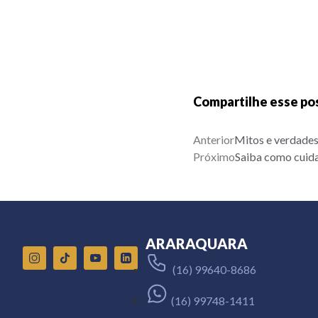
Compartilhe esse po
Anterior
Mitos e verdades 
Próximo
Saiba como cuida
ARARAQUARA
(16) 99640-8686
(16) 99748-1411