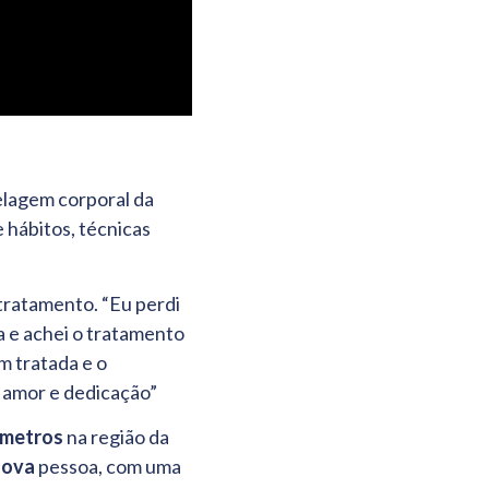
elagem corporal da
hábitos, técnicas
tratamento. “Eu perdi
a e achei o tratamento
em tratada e o
, amor e dedicação”
ímetros
na região da
nova
pessoa, com uma