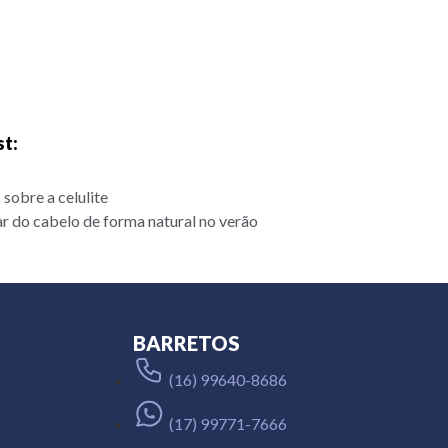
st:
sobre a celulite
r do cabelo de forma natural no verão
BARRETOS
(16) 99640-8686
(17) 99771-7666