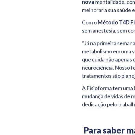
nova
mentalidade, co
melhorar a sua saúde e
Com o
Método T4D Fi
sem anestesia, sem co
“Já na primeira seman
metabolismo em uma v
que cuida não apenas 
neurociência. Nosso fo
tratamentos são plan
A Fisioforma tem uma 
mudança de vidas de ma
dedicação pelo trabalh
Para saber ma