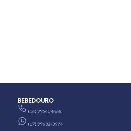
BEBEDOURO
(16) 99640-8686
(17) 99638-3974