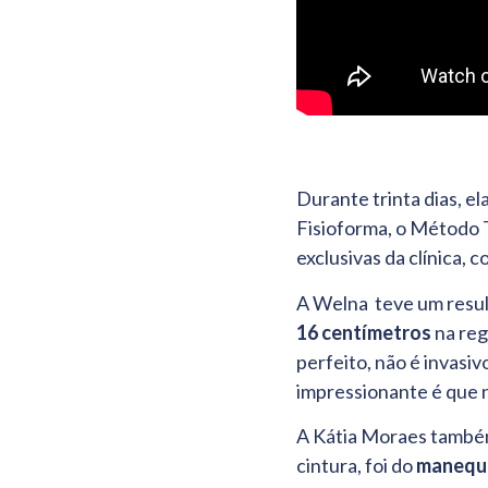
Durante trinta dias, 
Fisioforma, o Método 
exclusivas da clínica, 
A Welna teve um result
16 centímetros
na reg
perfeito, não é invasiv
impressionante é que n
A Kátia Moraes também
cintura, foi do
manequi