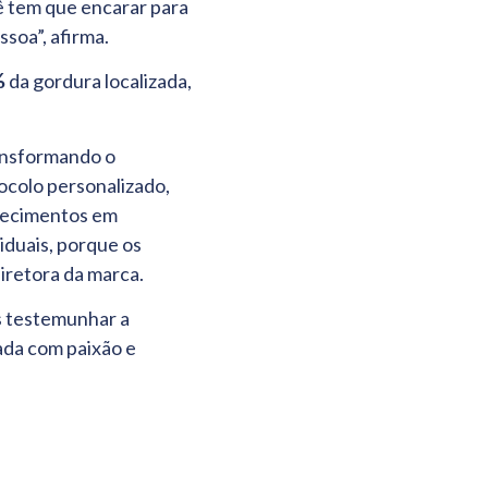
ê tem que encarar para
soa”, afirma.
%
da gordura localizada,
ransformando o
ocolo personalizado,
nhecimentos em
iduais, porque os
diretora da marca.
s testemunhar a
ada com paixão e