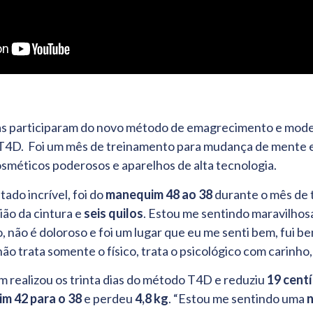
elas participaram do novo método de emagrecimento e mod
T4D. Foi um mês de treinamento para mudança de mente e 
cosméticos poderosos e aparelhos de alta tecnologia.
ado incrível, foi do
manequim 48 ao 38
durante o mês de 
ião da cintura e
seis quilos
. Estou me sentindo maravilhos
o, não é doloroso e foi um lugar que eu me senti bem, fui b
ão trata somente o físico, trata o psicológico com carinho
 realizou os trinta dias do método T4D e reduziu
19 cent
m 42 para o 38
e perdeu
4,8 kg
. “Estou me sentindo uma