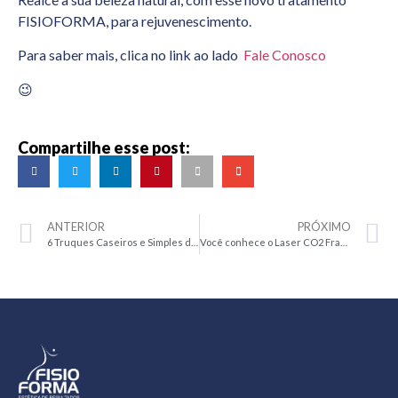
FISIOFORMA, para rejuvenescimento.
Para saber mais, clica no link ao lado
Fale Conosco
😉
Compartilhe esse post:
ANTERIOR
PRÓXIMO
6 Truques Caseiros e Simples de Beleza
Você conhece o Laser CO2 Fracionado? Saiba tudo sobre ele