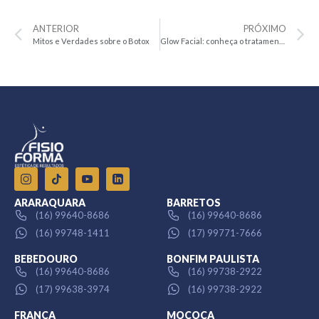
ANTERIOR
PRÓXIMO
Mitos e Verdades sobre o Botox
Glow Facial: conheça o tratamento que já é sensação.
ARARAQUARA
BARRETOS
(16) 99640-8686
(16) 99640-8686
(16) 99748-1411
(17) 99771-7666
BEBEDOURO
BONFIM PAULISTA
(16) 99640-8686
(16) 99738-2922
(17) 99638-3974
(16) 99738-2922
FRANCA
MOCOCA