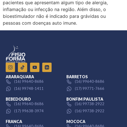
pacientes que apresentam algum tipo de alergia,
inflamação ou infecção na região. Além disso, o
bioestimulador não é indicado para grávidas ou
pessoas com doenças auto imune.
ARARAQUARA
BARRETOS
(16) 99640-8686
(16) 99640-8686
(16) 99748-1411
(17) 99771-7666
BEBEDOURO
BONFIM PAULISTA
(16) 99640-8686
(16) 99738-2922
(17) 99638-3974
(16) 99738-2922
FRANCA
MOCOCA
(16) 99640-8686
(16) 99640-8686